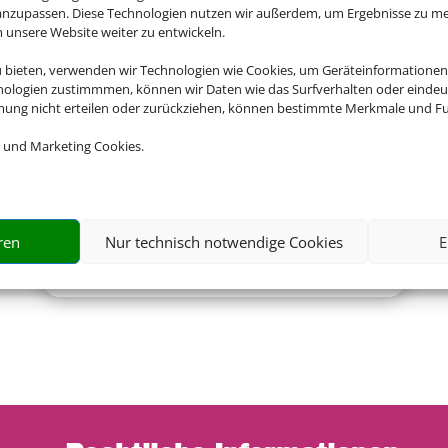
Empfehlungen für Ihre Reise
 anzupassen. Diese Technologien nutzen wir außerdem, um Ergebnisse zu m
nsere Website weiter zu entwickeln.
Sinnvolle Extras, die oft dazu gebucht werden.
u bieten, verwenden wir Technologien wie Cookies, um Geräteinformationen
nologien zustimmmen, können wir Daten wie das Surfverhalten oder eindeut
mmung nicht erteilen oder zurückziehen, können bestimmte Merkmale und Fu
 und Marketing Cookies.
ren
Nur technisch notwendige Cookies
E
Mietwagen